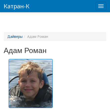
Катран-К
Пере
Дайверы
Адам Роман
Адам Роман