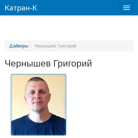
Катран-К
Пере
Дайверы
Чернышев Григорий
Чернышев Григорий