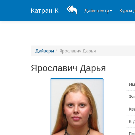
Катран-К
Дайв-центр
Курсы 
Дайверы
Ярославич Дарья
Ярославич Дарья
Им
Фа
Кв
В 
По