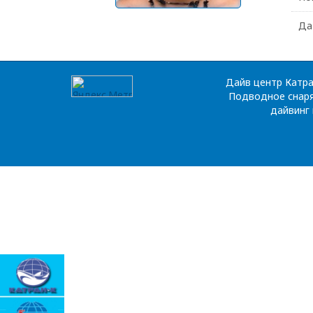
Да
Дайв центр Катра
Подводное снаря
дайвинг 