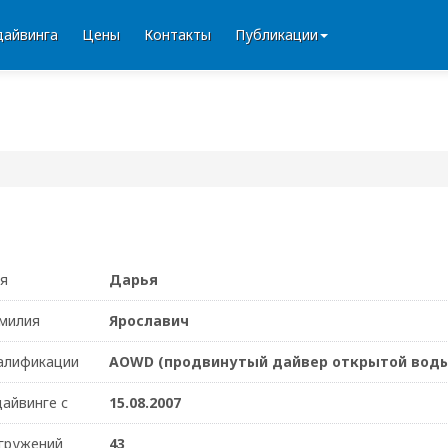
дайвинга
Цены
Контакты
Публикации
я
Дарья
милия
Ярославич
алификации
AOWD (продвинутый дайвер открытой вод
дайвинге с
15.08.2007
гружений
43