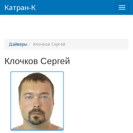
Катран-К
Пере
Дайверы
Клочков Сергей
Клочков Сергей